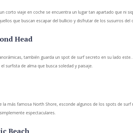
 un corto viaje en coche se encuentra un lugar tan apartado que ni si
ellos que buscan escapar del bullicio y disfrutar de los susurros del
mond Head
norámicas, también guarda un spot de surf secreto en su lado este. A
 el surfista de alma que busca soledad y paisaje.
e la más famosa North Shore, esconde algunos de los spots de surf m
 simplemente espectaculares.
ric Beach